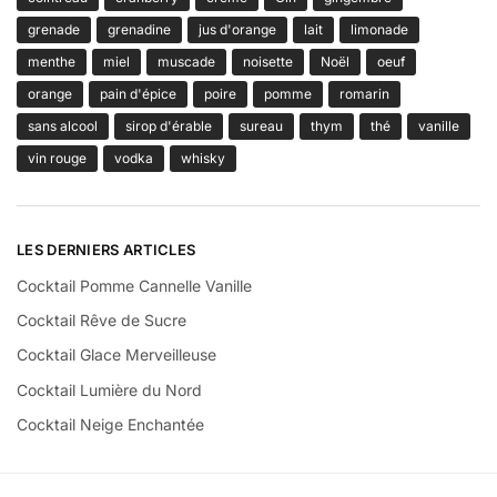
grenade
grenadine
jus d'orange
lait
limonade
menthe
miel
muscade
noisette
Noël
oeuf
orange
pain d'épice
poire
pomme
romarin
sans alcool
sirop d'érable
sureau
thym
thé
vanille
vin rouge
vodka
whisky
LES DERNIERS ARTICLES
Cocktail Pomme Cannelle Vanille
Cocktail Rêve de Sucre
Cocktail Glace Merveilleuse
Cocktail Lumière du Nord
Cocktail Neige Enchantée