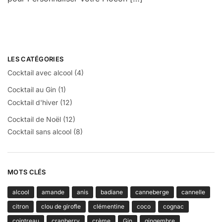
LES CATÉGORIES
Cocktail avec alcool
(4)
Cocktail au Gin
(1)
Cocktail d'hiver
(12)
Cocktail de Noël
(12)
Cocktail sans alcool
(8)
MOTS CLÉS
alcool
amande
anis
badiane
canneberge
cannelle
citron
clou de girofle
clémentine
coco
cognac
cointreau
cranberry
crème
Gin
gingembre