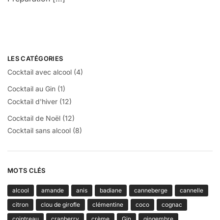
LES CATÉGORIES
Cocktail avec alcool
(4)
Cocktail au Gin
(1)
Cocktail d'hiver
(12)
Cocktail de Noël
(12)
Cocktail sans alcool
(8)
MOTS CLÉS
alcool
amande
anis
badiane
canneberge
cannelle
citron
clou de girofle
clémentine
coco
cognac
cointreau
cranberry
crème
Gin
gingembre