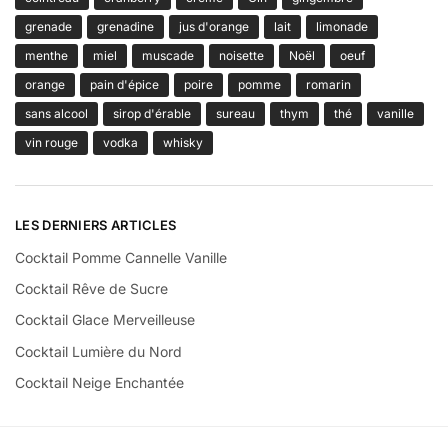
grenade
grenadine
jus d'orange
lait
limonade
menthe
miel
muscade
noisette
Noël
oeuf
orange
pain d'épice
poire
pomme
romarin
sans alcool
sirop d'érable
sureau
thym
thé
vanille
vin rouge
vodka
whisky
LES DERNIERS ARTICLES
Cocktail Pomme Cannelle Vanille
Cocktail Rêve de Sucre
Cocktail Glace Merveilleuse
Cocktail Lumière du Nord
Cocktail Neige Enchantée