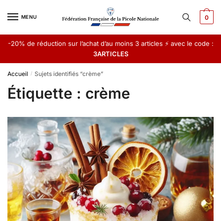
Skip
Skip
to
to
MENU
0
navigation
content
-20% de réduction sur l’achat d’au moins 3 articles ⚡ avec le code :
3ARTICLES
Accueil
Sujets identifiés “crème”
/
Étiquette :
crème