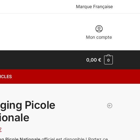
Marque Française
Mon compte
0,00
€
0
ICLES
ging Picole
ionale
€
ng Picole Nationale
officiel est disponible ! Portez ce