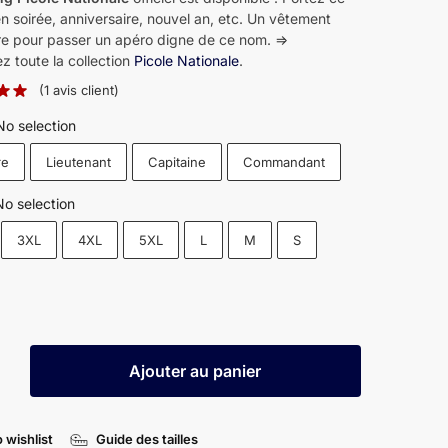
n soirée, anniversaire, nouvel an, etc. Un vêtement
ire pour passer un apéro digne de ce nom. =>
z toute la collection
Picole Nationale
.
(
1
avis client)
No selection
re
Lieutenant
Capitaine
Commandant
No selection
3XL
4XL
5XL
L
M
S
Ajouter au panier
g
 wishlist
Guide des tailles