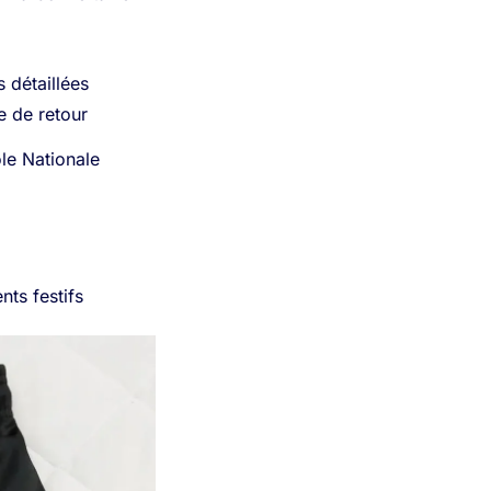
 détaillées
ue de retour
ole Nationale
nts festifs