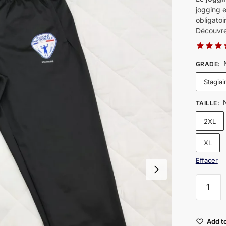
jogging e
obligato
Découvre
GRADE
:
Stagiai
TAILLE
:
2XL
XL
Effacer
quantité
de
Joggin
Picole
Add to