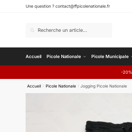
Skip
Skip
Une question ? contact@ffpicolenationale.fr
to
to
navigation
content
Recherche
Recherche
pour :
Accueil
Picole Nationale
Picole Municipale
-20% 
Accueil
Picole Nationale
Jogging Picole Nationale
/
/