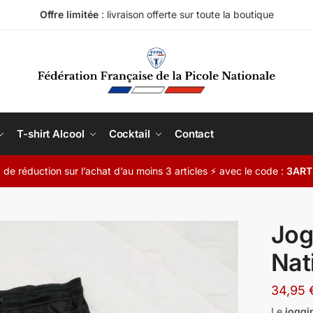
Offre limitée
: livraison offerte sur toute la boutique
T-shirt Alcool
Cocktail
Contact
de réduction sur l’achat d’au moins 3 articles ⚡ avec le code :
3ART
Jog
Nat
34,95
Le
joggi