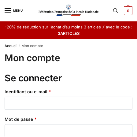
Skip
Skip
to
to
MENU
0
navigation
content
-20% de réduction sur l’achat d’au moins 3 articles ⚡ avec le code :
3ARTICLES
Accueil
Mon compte
/
Mon compte
Se connecter
Obligatoire
Identifiant ou e-mail
*
Obligatoire
Mot de passe
*