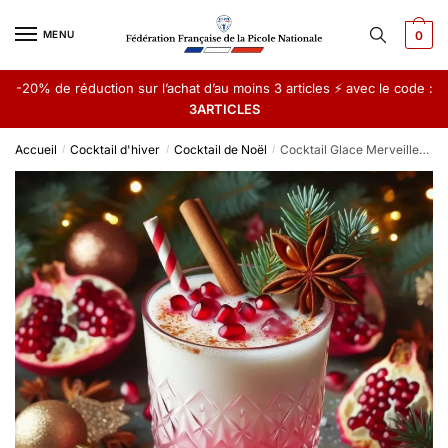
Skip
Skip
to
to
MENU
0
navigation
content
-20% de réduction sur l’achat d’au moins 3 articles ⚡ avec le code :
3ARTICLES
Accueil
Cocktail d'hiver
Cocktail de Noël
Cocktail Glace Merveilleuse
/
/
/