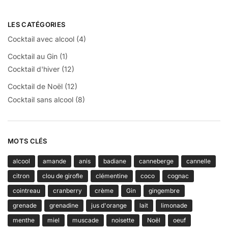
LES CATÉGORIES
Cocktail avec alcool
(4)
Cocktail au Gin
(1)
Cocktail d'hiver
(12)
Cocktail de Noël
(12)
Cocktail sans alcool
(8)
MOTS CLÉS
alcool
amande
anis
badiane
canneberge
cannelle
citron
clou de girofle
clémentine
coco
cognac
cointreau
cranberry
crème
Gin
gingembre
grenade
grenadine
jus d'orange
lait
limonade
menthe
miel
muscade
noisette
Noël
oeuf