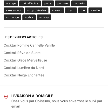
orange
pain d'épice
poire
pomme
romarin
sans alcool
sirop d'érable
sureau
thym
thé
vanille
vin rouge
vodka
whisky
LES DERNIERS ARTICLES
Cocktail Pomme Cannelle Vanille
Cocktail Rêve de Sucre
Cocktail Glace Merveilleuse
Cocktail Lumière du Nord
Cocktail Neige Enchantée
LIVRAISON À DOMICILE
Chez vous par Colissimo, nous vous enverrons le suivi par
email.