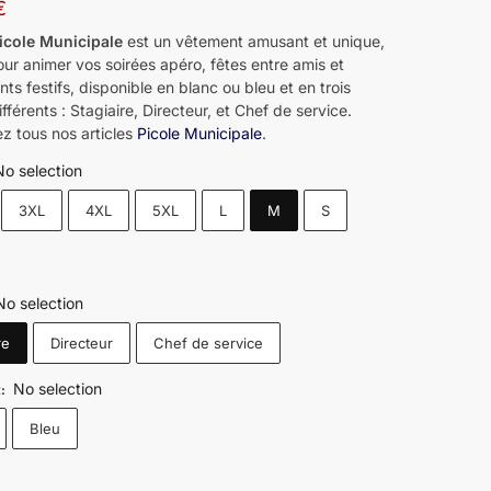
€
Picole Municipale
est un vêtement amusant et unique,
our animer vos soirées apéro, fêtes entre amis et
s festifs, disponible en blanc ou bleu et en trois
fférents : Stagiaire, Directeur, et Chef de service.
z tous nos articles
Picole Municipale
.
No selection
3XL
4XL
5XL
L
M
S
No selection
re
Directeur
Chef de service
No selection
R
:
Bleu