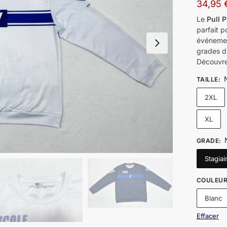
34,95
Le
Pull 
parfait p
événement
grades di
Découvre
TAILLE
:
2XL
XL
GRADE
:
Stagiai
COULEU
Blanc
Effacer