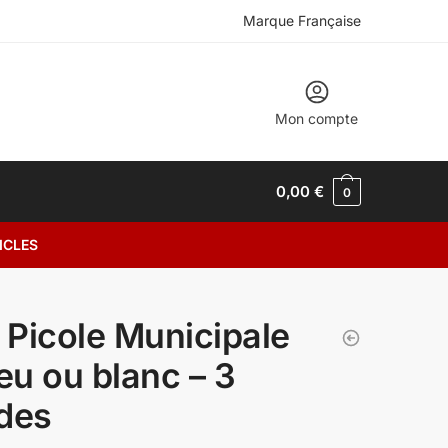
Marque Française
Mon compte
0,00
€
0
ICLES
l Picole Municipale
leu ou blanc – 3
des