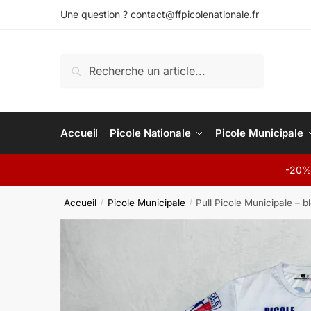
Skip
Skip
Une question ? contact@ffpicolenationale.fr
to
to
navigation
content
Recherche
Recherche
pour :
Accueil
Picole Nationale
Picole Municipale
-20% 
Accueil
Picole Municipale
Pull Picole Municipale – b
/
/