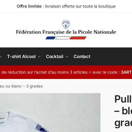
Offre limitée
: livraison offerte sur toute la boutique
T-shirt Alcool
Cocktail
Contact
de réduction sur l’achat d’au moins 3 articles ⚡ avec le code :
3ART
leu ou blanc – 3 grades
Pul
– b
gra