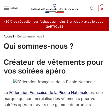
Skip
Skip
to
to
MENU
0
navigation
content
-20% de réduction sur l’achat d’au moins 3 articles ⚡ avec le code :
3ARTICLES
Accueil
Qui sommes-nous ?
/
Qui sommes-nous ?
Créateur de vêtements pour
vos soirées apéro
La
Fédération Française de la Picole Nationale
est une
marque qui commercialise des vêtements pour vos
soirées apéro à travers une gamme de produits